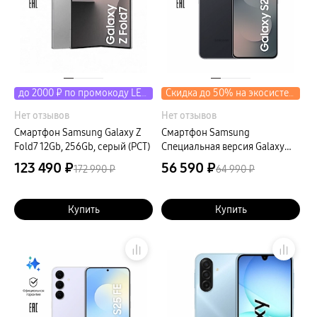
до 2000 ₽ по промокоду LETO
Скидка до 50% на экосистему
Нет отзывов
Нет отзывов
Смартфон Samsung Galaxy Z
Смартфон Samsung
Fold7 12Gb, 256Gb, серый (РСТ)
Специальная версия Galaxy
S25 FE 8Gb, 512Gb, черный
123 490 ₽
56 590 ₽
172 990 ₽
64 990 ₽
(РСТ)
Купить
Купить