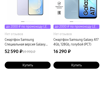
до 2000 ₽ по промокоду LETO
до 2000 ₽ по промокоду LETO
Нет отзывов
Нет отзывов
Смартфон Samsung
Смартфон Samsung Galaxy A17
Специальная версия Galaxy
4Gb, 128Gb, голубой (РСТ)
S25 FE 8Gb, 256Gb, голубой
52 590 ₽
16 290 ₽
59 990 ₽
(РСТ)
Купить
Купить