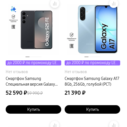
пвз
сплит
Уценка
до 2000 ₽ по промокоду LETO
до 2000 ₽ по промокоду LETO
Нет отзывов
Нет отзывов
Смартфон Samsung
Смартфон Samsung Galaxy A17
Специальная версия Galaxy
8Gb, 256Gb, голубой (РСТ)
S25 FE 8Gb, 256Gb, черный
52 590 ₽
21 390 ₽
59 990 ₽
(РСТ)
Купить
Купить