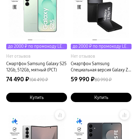
до 2000 ₽ по промокоду LETO
до 2000 ₽ по промокоду LETO
Нет отзывов
Нет отзывов
Смартфон Samsung Galaxy S25
Смартфон Samsung
12Gb, 512Gb, мятный (РСТ)
Специальная версия Galaxy Z
Флип7 FE 8Gb, 256Gb, черный
74 490 ₽
59 990 ₽
104 490 ₽
80 990 ₽
(РСТ)
Купить
Купить