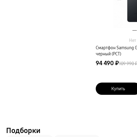
Автомобильные держатели
Внешние аккумуляторы
Стилусы
Ремешки для часов
Аксессуары для телевизоров
Аксессуары для проекторов
Накопители
Клавиатуры для планшетов
Клавиатуры
Нет
пвз
Смартфон Samsung Ga
сплит
черный (РСТ)
Уценка
94 490 ₽
109 990 
Купить
Подборки