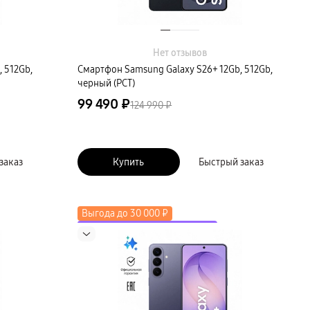
Нет отзывов
 512Gb,
Смартфон Samsung Galaxy S26+ 12Gb, 512Gb,
черный (РСТ)
99 490 ₽
124 990 ₽
заказ
Купить
Быстрый заказ
Выгода до 30 000 ₽
до 2000 ₽ по промокоду LETO
Скидка до 50% на экосистему
Новинка
Выгода до 15 000 ₽ в трейд-ин