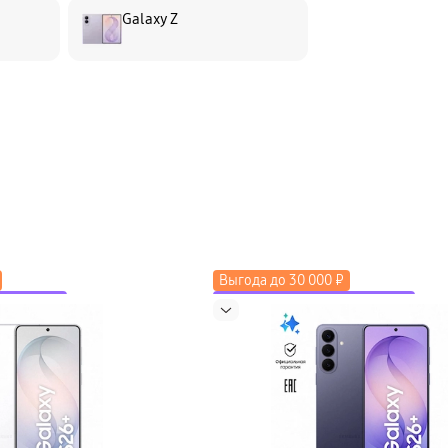
Galaxy Z
Выгода до 30 000 ₽
коду LETO
до 2000 ₽ по промокоду LETO
косистему
Скидка до 50% на экосистему
Новинка
в трейд-ин
Выгода до 15 000 ₽ в трейд-ин