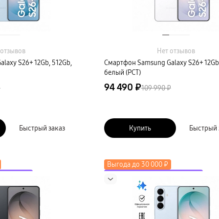
 отзывов
Нет отзывов
laxy S26+ 12Gb, 512Gb,
Смартфон Samsung Galaxy S26+ 12Gb
белый (РСТ)
94 490 ₽
₽
109 990 ₽
Быстрый заказ
Купить
Быстрый 
Выгода до 30 000 ₽
коду LETO
до 2000 ₽ по промокоду LETO
косистему
Скидка до 50% на экосистему
Новинка
в трейд-ин
Выгода до 15 000 ₽ в трейд-ин