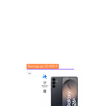
Выгода до 30 000 ₽
до 2000 ₽ по промокоду LETO
Скидка до 50% на экосистему
Новинка
Выгода до 15 000 ₽ в трейд-ин