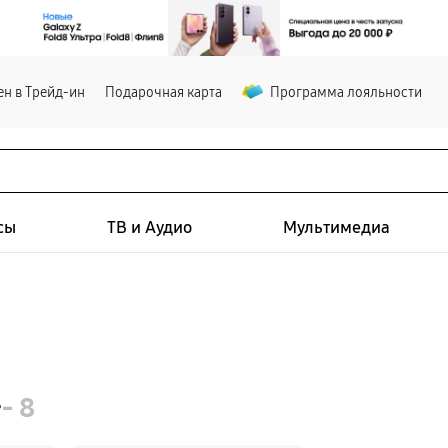
н в Трейд-ин
Подарочная карта
Программа лояльности
сы
ТВ и Аудио
Мультимедиа
+
- 8