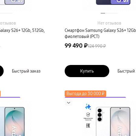
 отзывов
Нет отзывов
laxy S26+ 12Gb, 512Gb,
Смартфон Samsung Galaxy S26+ 12Gb,
фиолетовый (РСТ)
99 490 ₽
₽
124 990 ₽
Быстрый заказ
Купить
Быстрый 
Выгода до 30 000 ₽
коду LETO
до 2000 ₽ по промокоду LETO
косистему
Скидка до 50% на экосистему
Новинка
в трейд-ин
Выгода до 15 000 ₽ в трейд-ин