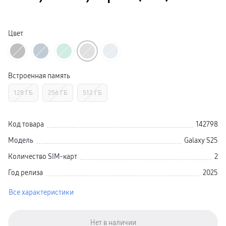
Galaxy Watch Ультра
Galaxy Watch 9
пвз
Galaxy Watch 8 Класcика
Цвет
Аксессуары для смарт-часов
Зарядные устройства для смарт-часов
Ремешки для часов
сплит
гарантия
Встроенная память
доставка
ТВ и Аудио
128 ГБ
256 ГБ
512 ГБ
Домашние кинотеатры
Телевизоры Samsung Серия 5
Телевизоры Samsung Серия 8
Телевизоры Samsung Серия 9
Код товара
142798
Телевизоры Samsung Серия Q
Телевизоры Samsung Серия The Frame
Модель
Galaxy S25
Телевизоры Samsung Серия S (OLED)
Телевизоры Samsung Серия 6
Количество SIM-карт
2
Телевизоры Samsung Серия Микро RGB
Телевизоры Samsung Серия Мини LED
Год релиза
2025
Портативные дисплеи Samsung
гарантия
Все характеристики
сплит
доставка
Аксессуары для тв
Кронштейны
Рамки