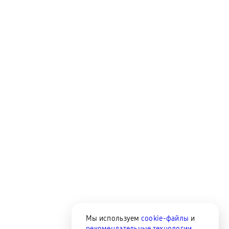
Клавиатуры для планшетов
Клавиатуры
пвз
сплит
Уценка
Мы используем
cookie-файлы
и
рекомендательные технологии
,