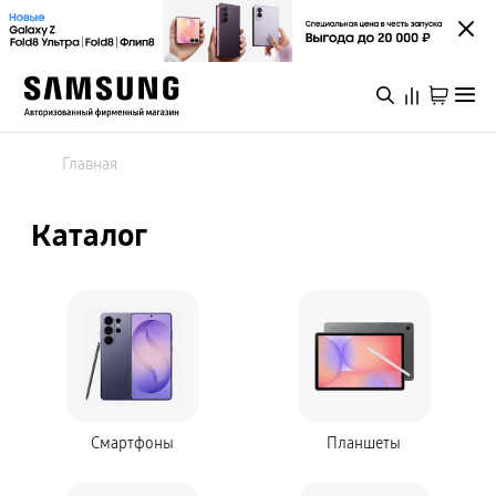
Каталог
Смартфоны
Главная
Galaxy S
Galaxy S26 Ультра
Galaxy S26+
Войти или зарегистрироваться
Каталог
Galaxy S26
Galaxy S25 Ультра
Специальная версия Galaxy S25 FE
Казань
Galaxy Z
Galaxy Z Fold8 Ультра
Galaxy Z Fold8
Galaxy Z Флип8
Каталог
Galaxy Z TriFold
Galaxy Z Fold 7
Galaxy Z Флип7
Специальная версия Galaxy Z Флип7 FE
Акции
Galaxy A
Galaxy A57
Смартфоны
Планшеты
Galaxy A37
Galaxy A27
Новинки
Galaxy A17