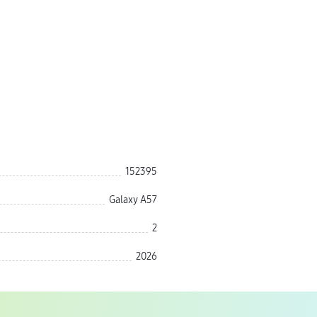
152395
Galaxy A57
2
2026