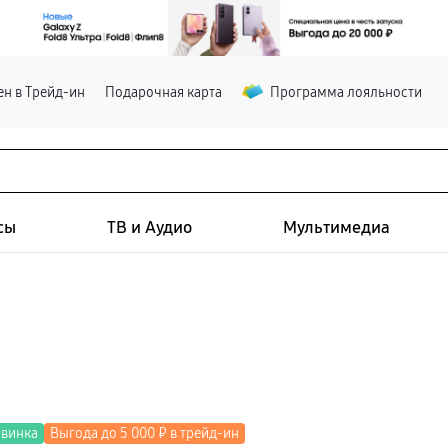
н в Трейд-ин
Подарочная карта
Программа лояльности
сы
ТВ и Аудио
Мультимедиа
винка
Выгода до 5 000 ₽ в трейд-ин