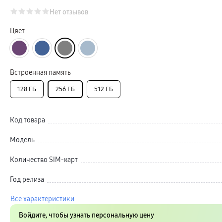
Автомобильные держатели
Внешние аккумуляторы
Нет отзывов
Стилусы
Ремешки для часов
Цвет
Аксессуары для телевизоров
Аксессуары для проекторов
Накопители
Клавиатуры для планшетов
Клавиатуры
Встроенная память
пвз
сплит
128 ГБ
Уценка
256 ГБ
512 ГБ
Код товара
Модель
Количество SIM-карт
Год релиза
Все характеристики
Войдите, чтобы узнать персональную цену