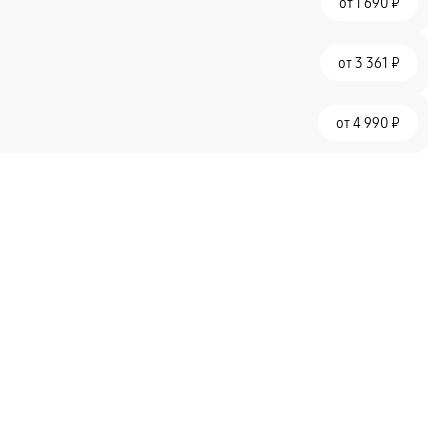
от
1 690 ₽
от
3 361 ₽
от
4 990 ₽