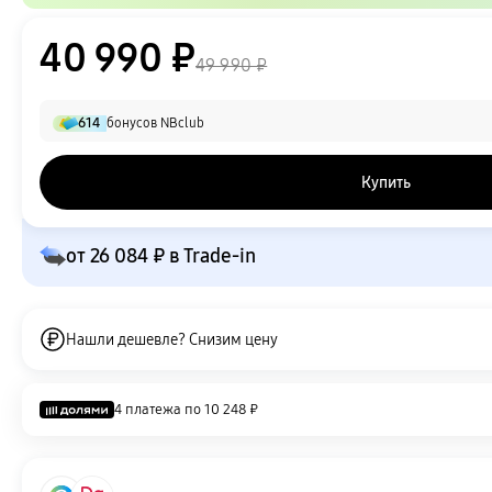
40 990 ₽
49 990 ₽
614
бонусов NBclub
Купить
от
26 084 ₽
в Trade-in
Нашли дешевле? Снизим цену
4 платежа по
10 248 ₽