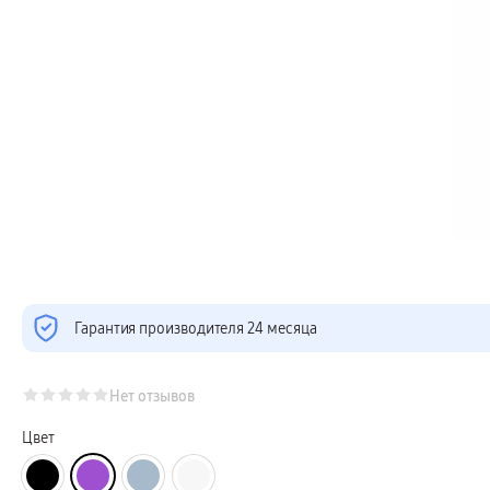
Телевизоры Samsung Серия Микро RGB
Телевизоры Samsung Серия Мини LED
Портативные дисплеи Samsung
гарантия
сплит
доставка
Аксессуары для тв
Кронштейны
Рамки
пвз
Мультимедиа
гарантия
Наушники
Беспроводные наушники
Проводные наушники
Наушники с шумоподавлением
TWS наушники
доставка
Акустические системы
Гарантия производителя 24 месяца
пвз
сплит
Аксессуары
Поисковые трекеры
Нет отзывов
Чехлы
Защитные стекла
Цвет
Зарядные устройства
Карты памяти и флэш-накопители
Кабели и переходники