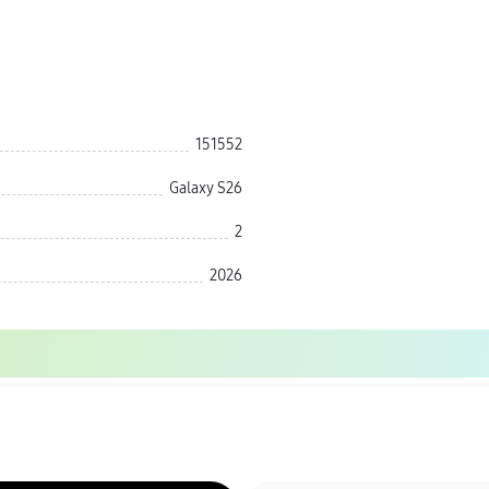
151552
Galaxy S26
2
2026