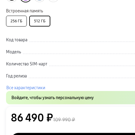
Автомобильные держатели
Внешние аккумуляторы
Встроенная память
Стилусы
Ремешки для часов
Аксессуары для телевизоров
256 ГБ
512 ГБ
Аксессуары для проекторов
Накопители
Клавиатуры для планшетов
Код товара
Клавиатуры
пвз
сплит
Модель
Уценка
Количество SIM-карт
Год релиза
Все характеристики
Войдите, чтобы узнать персональную цену
86 490 ₽
109 990 ₽