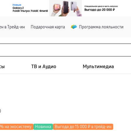
н в Трейд-ин
Подарочная карта
Программа лояльности
сы
ТВ и Аудио
Мультимедиа
)
0% на экосистему
Новинка
Выгода до 15 000 ₽ в трейд-ин