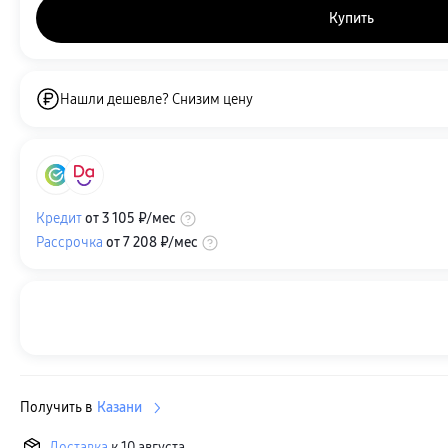
Купить
Нашли дешевле? Снизим цену
Кредит
от
3 105 ₽
/мес
Рассрочка
от
7 208 ₽
/мес
Получить в
Казани
Доставка
к 10 августа