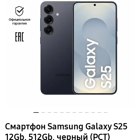
Аксессуары для смартфонов
Автомобильные держатели
Внешние аккумуляторы
Уценка
Зарядные устройства
Защитные стекла
Кабели и переходники
Чехлы
Услуги
Сплит
гарантия
доставка
Покупателям
Планшеты
Galaxy Tab S
Tab S11 Ультра
Компания
Tab S11
Специальная версия Galaxy Tab S10 FE
Специальная версия Galaxy Tab S10 Lite
Адреса магазинов
Tab S9
Galaxy Tab A
Tab A11
Аксессуары для планшетов
Связаться с нами
Кабели и переходники
Клавиатуры
Стилусы
Чехлы
Смартфон Samsung Galaxy S25
пвз
сплит
12Gb, 512Gb, черный (РСТ)
гарантия
доставка