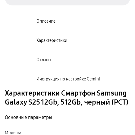
Кронштейны
Рамки
пвз
Мультимедиа
Описание
гарантия
Наушники
Беспроводные наушники
Проводные наушники
Характеристики
Наушники с шумоподавлением
TWS наушники
доставка
Акустические системы
Отзывы
пвз
сплит
Аксессуары
Поисковые трекеры
Инструкция по настройке Gemini
Чехлы
Защитные стекла
Характеристики Смартфон Samsung
Зарядные устройства
Карты памяти и флэш-накопители
Galaxy S25 12Gb, 512Gb, черный (РСТ)
Кабели и переходники
Автомобильные держатели
Внешние аккумуляторы
Стилусы
Основные параметры
Ремешки для часов
Аксессуары для телевизоров
Аксессуары для проекторов
Модель
:
Накопители