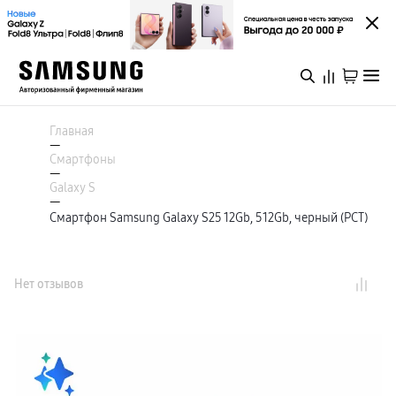
Каталог
Смартфоны
Главная
Galaxy S
—
Galaxy S26 Ультра
Смартфоны
Galaxy S26+
Войти или зарегистрироваться
—
Galaxy S26
Galaxy S
Galaxy S25 Ультра
—
Специальная версия Galaxy S25 FE
Смартфон Samsung Galaxy S25 12Gb, 512Gb, черный (РСТ)
Казань
Galaxy Z
Galaxy Z Fold8 Ультра
Galaxy Z Fold8
Galaxy Z Флип8
Каталог
Galaxy Z TriFold
Нет отзывов
Galaxy Z Fold 7
Galaxy Z Флип7
Специальная версия Galaxy Z Флип7 FE
Акции
Galaxy A
Galaxy A57
Galaxy A37
Galaxy A27
Новинки
Galaxy A17