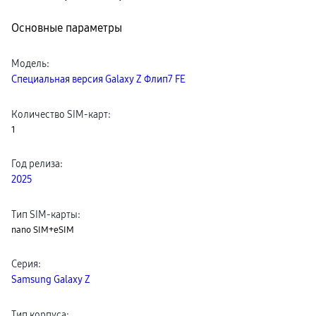
пвз
сплит
Основные параметры
Уценка
Модель
:
Специальная версия Galaxy Z Флип7 FE
Количество SIM-карт
:
1
Год релиза
:
2025
Тип SIM-карты
:
nano SIM+eSIM
Серия
:
Samsung Galaxy Z
Тип корпуса
: