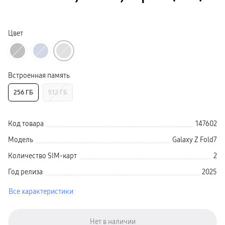
Galaxy Watch Ультра
Galaxy Watch 9
пвз
Galaxy Watch 8 Класcика
Цвет
Аксессуары для смарт-часов
Зарядные устройства для смарт-часов
Ремешки для часов
сплит
гарантия
Встроенная память
доставка
ТВ и Аудио
256 ГБ
512 ГБ
Домашние кинотеатры
Телевизоры Samsung Серия 5
Телевизоры Samsung Серия 8
Телевизоры Samsung Серия 9
Код товара
147602
Телевизоры Samsung Серия Q
Телевизоры Samsung Серия The Frame
Модель
Galaxy Z Fold7
Телевизоры Samsung Серия S (OLED)
Телевизоры Samsung Серия 6
Количество SIM-карт
2
Телевизоры Samsung Серия Микро RGB
Телевизоры Samsung Серия Мини LED
Год релиза
2025
Портативные дисплеи Samsung
гарантия
Все характеристики
сплит
доставка
Аксессуары для тв
Кронштейны
Рамки