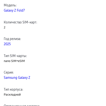
пвз
Модель
:
сплит
Galaxy Z Fold7
Уценка
Количество SIM-карт
:
2
Год релиза
:
2025
Тип SIM-карты
:
nano SIM+eSIM
Серия
:
Samsung Galaxy Z
Тип корпуса
:
Раскладной