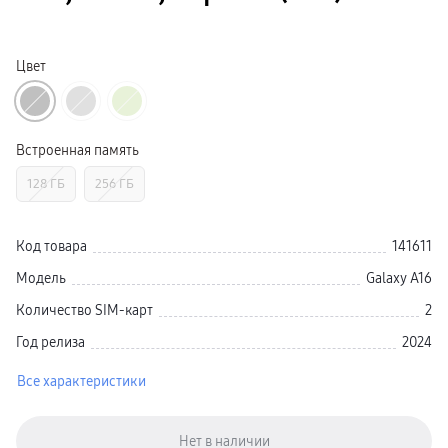
Galaxy Watch Ультра
Galaxy Watch 9
пвз
Galaxy Watch 8 Класcика
Цвет
Аксессуары для смарт-часов
Зарядные устройства для смарт-часов
Ремешки для часов
сплит
гарантия
Встроенная память
доставка
ТВ и Аудио
128 ГБ
256 ГБ
Домашние кинотеатры
Телевизоры Samsung Серия 5
Телевизоры Samsung Серия 8
Телевизоры Samsung Серия 9
Код товара
141611
Телевизоры Samsung Серия Q
Телевизоры Samsung Серия The Frame
Модель
Galaxy A16
Телевизоры Samsung Серия S (OLED)
Телевизоры Samsung Серия 6
Количество SIM-карт
2
Телевизоры Samsung Серия Микро RGB
Телевизоры Samsung Серия Мини LED
Год релиза
2024
Портативные дисплеи Samsung
гарантия
Все характеристики
сплит
доставка
Аксессуары для тв
Кронштейны
Рамки