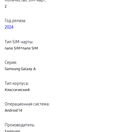
пвз
2
сплит
Уценка
Год релиза
:
2024
Тип SIM-карты
:
nano SIM+nano SIM
Серия
:
Samsung Galaxy A
Тип корпуса
:
Классический
Операционная система
:
Android 14
Производитель
:
Samsung