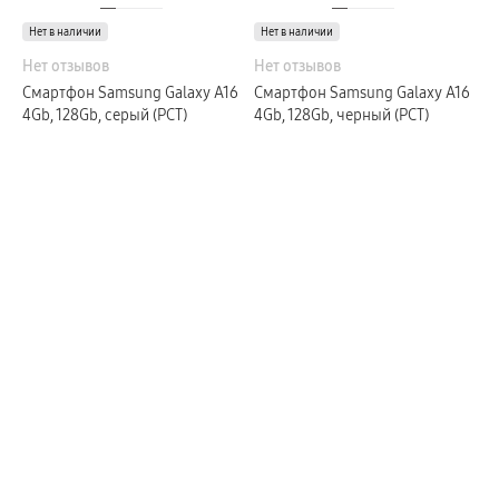
пвз
Нет в наличии
Мультимедиа
Нет в наличии
гарантия
Нет отзывов
Нет отзывов
Наушники
Беспроводные наушники
Смартфон Samsung Galaxy A16
Смартфон Samsung Galaxy A16
Проводные наушники
4Gb, 128Gb, серый (РСТ)
4Gb, 128Gb, черный (РСТ)
Наушники с шумоподавлением
TWS наушники
доставка
Акустические системы
пвз
сплит
Аксессуары
Поисковые трекеры
Чехлы
Защитные стекла
Зарядные устройства
Карты памяти и флэш-накопители
Кабели и переходники
Автомобильные держатели
Внешние аккумуляторы
Стилусы
Ремешки для часов
Аксессуары для телевизоров
Аксессуары для проекторов
Накопители
Клавиатуры для планшетов
Клавиатуры