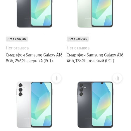
Galaxy Watch Ультра
Galaxy Watch 9
пвз
Galaxy Watch 8 Класcика
Аксессуары для смарт-часов
Зарядные устройства для смарт-часов
Ремешки для часов
сплит
Нет в наличии
Нет в наличии
гарантия
доставка
Нет отзывов
Нет отзывов
ТВ и Аудио
Смартфон Samsung Galaxy A16
Смартфон Samsung Galaxy A16
Домашние кинотеатры
Телевизоры Samsung Серия 5
8Gb, 256Gb, черный (РСТ)
4Gb, 128Gb, зеленый (РСТ)
Телевизоры Samsung Серия 8
Телевизоры Samsung Серия 9
Телевизоры Samsung Серия Q
Телевизоры Samsung Серия The Frame
Телевизоры Samsung Серия S (OLED)
Телевизоры Samsung Серия 6
Телевизоры Samsung Серия Микро RGB
Телевизоры Samsung Серия Мини LED
Портативные дисплеи Samsung
гарантия
сплит
доставка
Аксессуары для тв
Кронштейны
Рамки