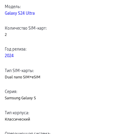
Клавиатуры для планшетов
Модель
:
Клавиатуры
Galaxy S24 Ultra
пвз
сплит
Уценка
Количество SIM-карт
:
2
Год релиза
:
2024
Тип SIM-карты
:
Dual nano SIM+eSIM
Серия
:
Samsung Galaxy S
Тип корпуса
:
Классический
Операционная система
: