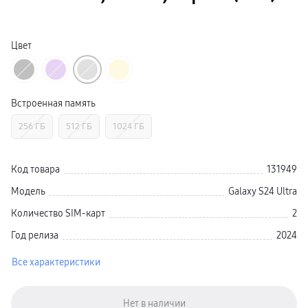
Смарт-часы
Galaxy Watch Ультра 2
Galaxy Watch Ультра
Galaxy Watch 9
Цвет
пвз
Galaxy Watch 8 Класcика
Аксессуары для смарт-часов
Зарядные устройства для смарт-часов
Ремешки для часов
Встроенная память
сплит
гарантия
256 ГБ
512 ГБ
1024 ГБ
доставка
ТВ и Аудио
Домашние кинотеатры
Телевизоры Samsung Серия 5
Код товара
131949
Телевизоры Samsung Серия 8
Телевизоры Samsung Серия 9
Модель
Galaxy S24 Ultra
Телевизоры Samsung Серия Q
Телевизоры Samsung Серия The Frame
Количество SIM-карт
2
Телевизоры Samsung Серия S (OLED)
Телевизоры Samsung Серия 6
Год релиза
2024
Телевизоры Samsung Серия Микро RGB
Телевизоры Samsung Серия Мини LED
Все характеристики
Портативные дисплеи Samsung
гарантия
сплит
доставка
Аксессуары для тв