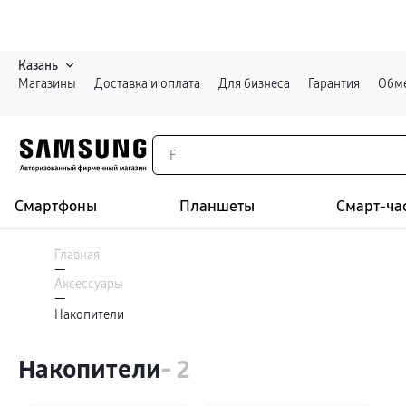
Казань
Магазины
Доставка и оплата
Для бизнеса
Гарантия
Обме
Смартфоны
Планшеты
Смарт-ча
Каталог
Смартфоны
Главная
Galaxy S
—
Galaxy S26 Ультра
Аксессуары
Galaxy S26+
Войти или зарегистрироваться
—
Galaxy S26
Накопители
Galaxy S25
Специальная версия Galaxy S25 FE
Казань
Galaxy Z
Накопители
- 2
Galaxy Z Fold8 Ультра
Galaxy Z Fold8
Galaxy Z Флип8