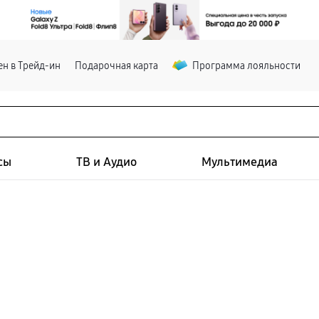
н в Трейд-ин
Подарочная карта
Программа лояльности
сы
ТВ и Аудио
Мультимедиа