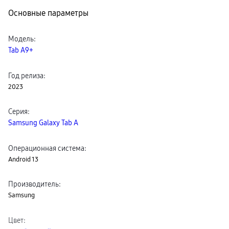
пвз
Основные параметры
сплит
Уценка
Модель
:
Tab A9+
Год релиза
:
2023
Серия
:
Samsung Galaxy Tab A
Операционная система
:
Android 13
Производитель
:
Samsung
Цвет
: