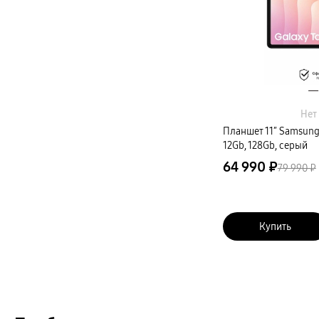
Нет
Планшет 11″ Samsung 
12Gb, 128Gb, серый
64 990 ₽
79 990 ₽
Купить