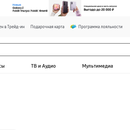
н в Трейд-ин
Подарочная карта
Программа лояльности
сы
ТВ и Аудио
Мультимедиа