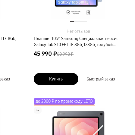
Нет отзывов
 LTE 8Gb,
Планшет 10.9″ Samsung Специальная версия
Galaxy Tab S10 FE LTE 8Gb, 128Gb, голубой
(РСТ)
45 990 ₽
60 990 ₽
заказ
Купить
Быстрый заказ
до 2000 ₽ по промокоду LETO
Скидка до 50% на экосистему