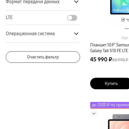
Карты памяти и флэш-накопители
Формат передачи данных
Кабели и переходники
Автомобильные держатели
Wi-Fi
Внешние аккумуляторы
LTE
Стилусы
Wi-Fi + 5G
Ремешки для часов
Аксессуары для телевизоров
Операционная система
Wi-Fi + LTE
Аксессуары для проекторов
Накопители
Нет
Клавиатуры для планшетов
Планшет 10.9″ Samsu
Android
Клавиатуры
Galaxy Tab S10 FE LTE
пвз
Android 15
сплит
Очистить фильтр
45 990 ₽
60 990 ₽
Уценка
Купить
до 2000 ₽ по промо
Скидка до 50% на э