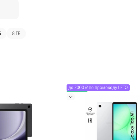
Б
8 ГБ
до 2000 ₽ по промокоду LETO
Новинка