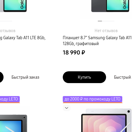
 отзывов
Нет отзывов
 Galaxy Tab A11 LTE 8Gb,
Планшет 8.7″ Samsung Galaxy Tab A11
128Gb, графитовый
18 990 ₽
Быстрый заказ
Купить
Быстрый 
коду LETO
до 2000 ₽ по промокоду LETO
косистему
Скидка до 50% на экосистему