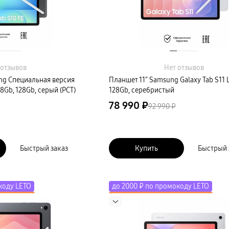
 отзывов
Нет отзывов
ng Специальная версия
Планшет 11″ Samsung Galaxy Tab S11 L
 8Gb, 128Gb, серый (РСТ)
128Gb, серебристый
78 990 ₽
92 990 ₽
Быстрый заказ
Купить
Быстрый 
коду LETO
до 2000 ₽ по промокоду LETO
косистему
Скидка до 50% на экосистему