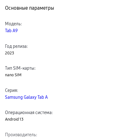
Клавиатуры для планшетов
Основные параметры
Клавиатуры
пвз
сплит
Модель
:
Уценка
Tab A9
Год релиза
:
2023
Тип SIM-карты
:
nano SIM
Серия
:
Samsung Galaxy Tab A
Операционная система
:
Android 13
Производитель
: