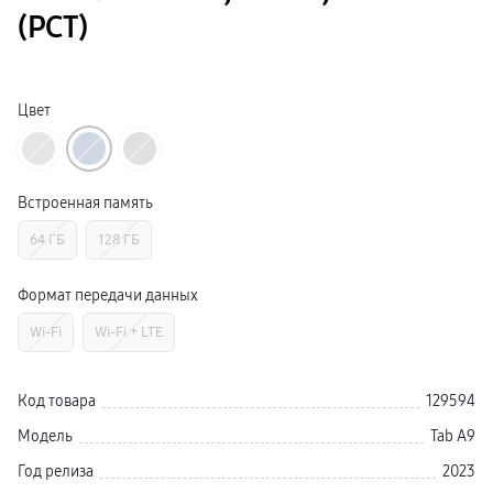
Смарт-часы
(РСТ)
Galaxy Watch Ультра 2
Galaxy Watch Ультра
Galaxy Watch 9
пвз
Galaxy Watch 8 Класcика
Цвет
Аксессуары для смарт-часов
Зарядные устройства для смарт-часов
Ремешки для часов
сплит
гарантия
Встроенная память
доставка
ТВ и Аудио
64 ГБ
128 ГБ
Домашние кинотеатры
Телевизоры Samsung Серия 5
Телевизоры Samsung Серия 8
Формат передачи данных
Телевизоры Samsung Серия 9
Телевизоры Samsung Серия Q
Wi-Fi
Wi-Fi + LTE
Телевизоры Samsung Серия The Frame
Телевизоры Samsung Серия S (OLED)
Телевизоры Samsung Серия 6
Телевизоры Samsung Серия Микро RGB
Код товара
129594
Телевизоры Samsung Серия Мини LED
Портативные дисплеи Samsung
Модель
Tab A9
гарантия
сплит
Год релиза
2023
доставка
Аксессуары для тв