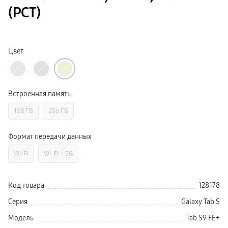
Смарт-часы
(РСТ)
Galaxy Watch Ультра 2
Galaxy Watch Ультра
Galaxy Watch 9
пвз
Galaxy Watch 8 Класcика
Цвет
Аксессуары для смарт-часов
Зарядные устройства для смарт-часов
Ремешки для часов
сплит
гарантия
Встроенная память
доставка
ТВ и Аудио
128 ГБ
256 ГБ
Домашние кинотеатры
Телевизоры Samsung Серия 5
Телевизоры Samsung Серия 8
Формат передачи данных
Телевизоры Samsung Серия 9
Телевизоры Samsung Серия Q
Wi-Fi
Wi-Fi + 5G
Телевизоры Samsung Серия The Frame
Телевизоры Samsung Серия S (OLED)
Телевизоры Samsung Серия 6
Телевизоры Samsung Серия Микро RGB
Код товара
128178
Телевизоры Samsung Серия Мини LED
Портативные дисплеи Samsung
Серия
Galaxy Tab S
гарантия
сплит
Модель
Tab S9 FE+
доставка
Аксессуары для тв