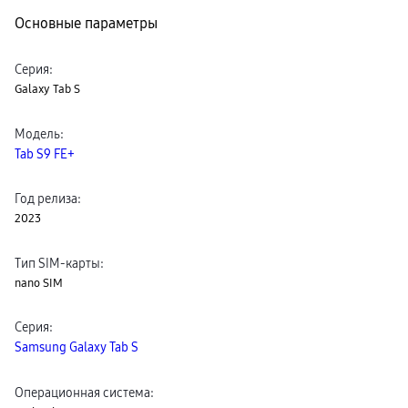
Клавиатуры для планшетов
Основные параметры
Клавиатуры
пвз
сплит
Серия
:
Уценка
Galaxy Tab S
Модель
:
Tab S9 FE+
Год релиза
:
2023
Тип SIM-карты
:
nano SIM
Серия
:
Samsung Galaxy Tab S
Операционная система
: