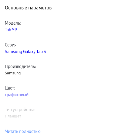
пвз
Основные параметры
сплит
Уценка
Модель
:
Tab S9
Серия
:
Samsung Galaxy Tab S
Производитель
:
Samsung
Цвет
:
графитовый
Тип устройства
:
Планшет
Читать полностью