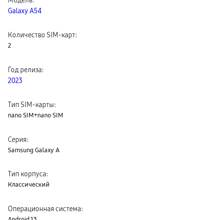
пвз
Galaxy A54
сплит
Уценка
Количество SIM-карт
:
2
Год релиза
:
2023
Тип SIM-карты
:
nano SIM+nano SIM
Серия
:
Samsung Galaxy A
Тип корпуса
:
Классический
Операционная система
:
Android 13