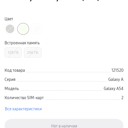
Galaxy Watch Ультра
Galaxy Watch 9
пвз
Galaxy Watch 8 Класcика
Цвет
Аксессуары для смарт-часов
Зарядные устройства для смарт-часов
Ремешки для часов
сплит
гарантия
Встроенная память
доставка
ТВ и Аудио
128 ГБ
256 ГБ
Домашние кинотеатры
Телевизоры Samsung Серия 5
Телевизоры Samsung Серия 8
Телевизоры Samsung Серия 9
Код товара
121520
Телевизоры Samsung Серия Q
Телевизоры Samsung Серия The Frame
Серия
Galaxy A
Телевизоры Samsung Серия S (OLED)
Телевизоры Samsung Серия 6
Модель
Galaxy A54
Телевизоры Samsung Серия Микро RGB
Телевизоры Samsung Серия Мини LED
Количество SIM-карт
2
Портативные дисплеи Samsung
гарантия
Все характеристики
сплит
доставка
Аксессуары для тв
Кронштейны
Рамки