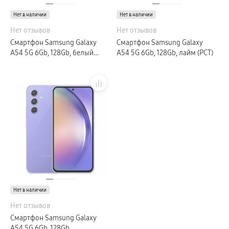
пвз
Нет в наличии
Мультимедиа
Нет в наличии
гарантия
Нет отзывов
Нет отзывов
Наушники
Беспроводные наушники
Смартфон Samsung Galaxy
Смартфон Samsung Galaxy
Проводные наушники
A54 5G 6Gb, 128Gb, белый
A54 5G 6Gb, 128Gb, лайм (РСТ)
Наушники с шумоподавлением
(РСТ)
TWS наушники
доставка
Акустические системы
пвз
сплит
Аксессуары
Поисковые трекеры
Чехлы
Защитные стекла
Зарядные устройства
Карты памяти и флэш-накопители
Кабели и переходники
Автомобильные держатели
Внешние аккумуляторы
Стилусы
Ремешки для часов
Нет в наличии
Аксессуары для телевизоров
Аксессуары для проекторов
Нет отзывов
Накопители
Смартфон Samsung Galaxy
Клавиатуры для планшетов
A54 5G 6Gb, 128Gb,
Клавиатуры