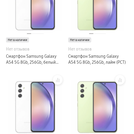
Galaxy Watch Ультра
Galaxy Watch 9
пвз
Galaxy Watch 8 Класcика
Аксессуары для смарт-часов
Зарядные устройства для смарт-часов
Ремешки для часов
сплит
Нет в наличии
Нет в наличии
гарантия
доставка
Нет отзывов
Нет отзывов
ТВ и Аудио
Смартфон Samsung Galaxy
Смартфон Samsung Galaxy
Домашние кинотеатры
Телевизоры Samsung Серия 5
A54 5G 8Gb, 256Gb, белый
A54 5G 8Gb, 256Gb, лайм (РСТ)
Телевизоры Samsung Серия 8
(РСТ)
Телевизоры Samsung Серия 9
Телевизоры Samsung Серия Q
Телевизоры Samsung Серия The Frame
Телевизоры Samsung Серия S (OLED)
Телевизоры Samsung Серия 6
Телевизоры Samsung Серия Микро RGB
Телевизоры Samsung Серия Мини LED
Портативные дисплеи Samsung
гарантия
сплит
доставка
Аксессуары для тв
Кронштейны
Рамки