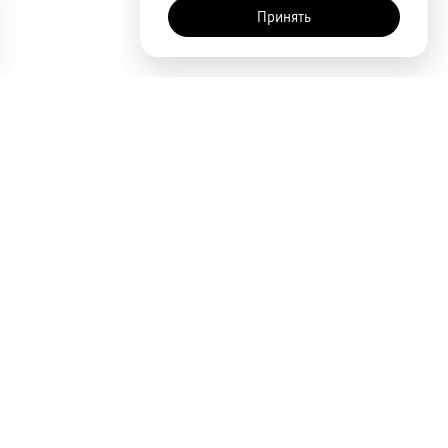
Принять
AI-помощник
Сортировка
По популярности
Цена по возрастанию
Цена по убыванию
Покупателям
Акции