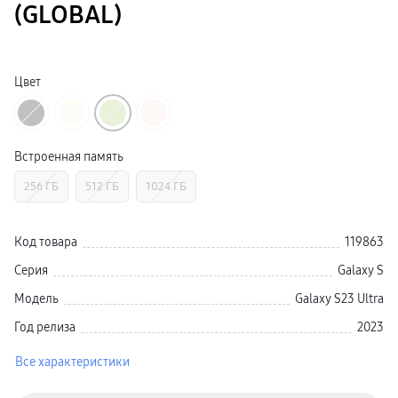
(GLOBAL)
Galaxy Watch Ультра
Galaxy Watch 9
пвз
Galaxy Watch 8 Класcика
Аксессуары для смарт-часов
Цвет
Зарядные устройства для смарт-часов
Ремешки для часов
сплит
гарантия
доставка
ТВ и Аудио
Встроенная память
Домашние кинотеатры
Телевизоры Samsung Серия 5
256 ГБ
512 ГБ
1024 ГБ
Телевизоры Samsung Серия 8
Телевизоры Samsung Серия 9
Телевизоры Samsung Серия Q
Телевизоры Samsung Серия The Frame
Код товара
119863
Телевизоры Samsung Серия S (OLED)
Телевизоры Samsung Серия 6
Серия
Galaxy S
Телевизоры Samsung Серия Микро RGB
Телевизоры Samsung Серия Мини LED
Модель
Galaxy S23 Ultra
Портативные дисплеи Samsung
гарантия
Год релиза
2023
сплит
доставка
Все характеристики
Аксессуары для тв
Кронштейны
Рамки