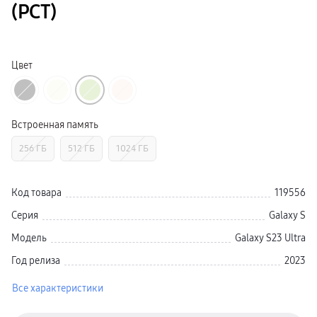
(РСТ)
Galaxy Watch Ультра
Galaxy Watch 9
пвз
Galaxy Watch 8 Класcика
Аксессуары для смарт-часов
Цвет
Зарядные устройства для смарт-часов
Ремешки для часов
сплит
гарантия
доставка
ТВ и Аудио
Встроенная память
Домашние кинотеатры
Телевизоры Samsung Серия 5
256 ГБ
512 ГБ
1024 ГБ
Телевизоры Samsung Серия 8
Телевизоры Samsung Серия 9
Телевизоры Samsung Серия Q
Телевизоры Samsung Серия The Frame
Код товара
119556
Телевизоры Samsung Серия S (OLED)
Телевизоры Samsung Серия 6
Серия
Galaxy S
Телевизоры Samsung Серия Микро RGB
Телевизоры Samsung Серия Мини LED
Модель
Galaxy S23 Ultra
Портативные дисплеи Samsung
гарантия
Год релиза
2023
сплит
доставка
Все характеристики
Аксессуары для тв
Кронштейны
Рамки