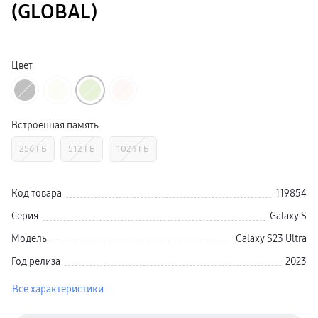
(GLOBAL)
Galaxy Watch Ультра
Galaxy Watch 9
пвз
Galaxy Watch 8 Класcика
Аксессуары для смарт-часов
Цвет
Зарядные устройства для смарт-часов
Ремешки для часов
сплит
гарантия
доставка
ТВ и Аудио
Встроенная память
Домашние кинотеатры
Телевизоры Samsung Серия 5
256 ГБ
512 ГБ
1024 ГБ
Телевизоры Samsung Серия 8
Телевизоры Samsung Серия 9
Телевизоры Samsung Серия Q
Телевизоры Samsung Серия The Frame
Код товара
119854
Телевизоры Samsung Серия S (OLED)
Телевизоры Samsung Серия 6
Серия
Galaxy S
Телевизоры Samsung Серия Микро RGB
Телевизоры Samsung Серия Мини LED
Модель
Galaxy S23 Ultra
Портативные дисплеи Samsung
гарантия
Год релиза
2023
сплит
доставка
Все характеристики
Аксессуары для тв
Кронштейны
Рамки