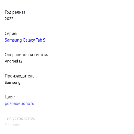
пвз
сплит
Год релиза
:
Уценка
2022
Серия
:
Samsung Galaxy Tab S
Операционная система
:
Android 12
Производитель
:
Samsung
Цвет
:
розовое золото
Тип устройства
:
Планшет