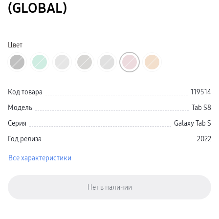
(GLOBAL)
Galaxy Watch Ультра
Galaxy Watch 9
пвз
Galaxy Watch 8 Класcика
Аксессуары для смарт-часов
Цвет
Зарядные устройства для смарт-часов
Ремешки для часов
сплит
гарантия
доставка
ТВ и Аудио
Код товара
119514
Домашние кинотеатры
Телевизоры Samsung Серия 5
Модель
Tab S8
Телевизоры Samsung Серия 8
Телевизоры Samsung Серия 9
Серия
Galaxy Tab S
Телевизоры Samsung Серия Q
Телевизоры Samsung Серия The Frame
Год релиза
2022
Телевизоры Samsung Серия S (OLED)
Телевизоры Samsung Серия 6
Телевизоры Samsung Серия Микро RGB
Все характеристики
Телевизоры Samsung Серия Мини LED
Портативные дисплеи Samsung
гарантия
сплит
доставка
Аксессуары для тв
Кронштейны
Рамки