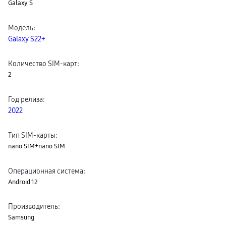
Galaxy S
сплит
Уценка
Модель
:
Galaxy S22+
Количество SIM-карт
:
2
Год релиза
:
2022
Тип SIM-карты
:
nano SIM+nano SIM
Операционная система
:
Android 12
Производитель
:
Samsung