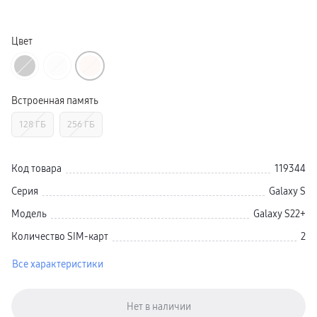
пвз
Galaxy Watch 8 Класcика
Аксессуары для смарт-часов
Цвет
Зарядные устройства для смарт-часов
Ремешки для часов
сплит
гарантия
доставка
Встроенная память
ТВ и Аудио
Домашние кинотеатры
Телевизоры Samsung Серия 5
128 ГБ
256 ГБ
Телевизоры Samsung Серия 8
Телевизоры Samsung Серия 9
Телевизоры Samsung Серия Q
Код товара
119344
Телевизоры Samsung Серия The Frame
Телевизоры Samsung Серия S (OLED)
Серия
Galaxy S
Телевизоры Samsung Серия 6
Телевизоры Samsung Серия Микро RGB
Модель
Galaxy S22+
Телевизоры Samsung Серия Мини LED
Портативные дисплеи Samsung
Количество SIM-карт
2
гарантия
сплит
доставка
Все характеристики
Аксессуары для тв
Кронштейны
Рамки
пвз
Мультимедиа