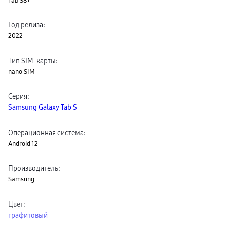
Tab S8+
пвз
сплит
Уценка
Год релиза
:
2022
Тип SIM-карты
:
nano SIM
Серия
:
Samsung Galaxy Tab S
Операционная система
:
Android 12
Производитель
:
Samsung
Цвет
:
графитовый