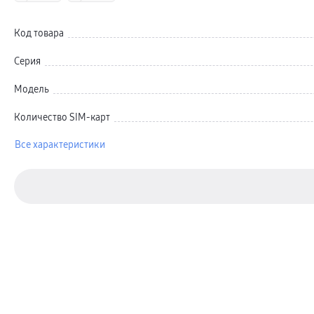
Автомобильные держатели
Внешние аккумуляторы
Стилусы
Код товара
Ремешки для часов
Аксессуары для телевизоров
Аксессуары для проекторов
Серия
Накопители
Клавиатуры для планшетов
Модель
Клавиатуры
пвз
сплит
Количество SIM-карт
Уценка
Все характеристики