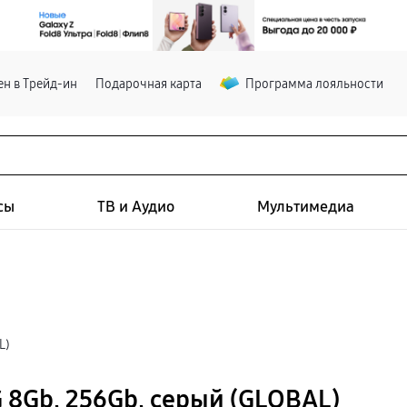
н в Трейд-ин
Подарочная карта
Программа лояльности
сы
ТВ и Аудио
Мультимедиа
L)
 8Gb, 256Gb, серый (GLOBAL)