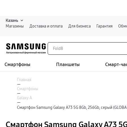
Казань
Магазины
Доставка и оплата
Для бизнеса
Гарантия
Обме
Смартфоны
Планшеты
Смарт-ча
Каталог
Смартфоны
Главная
Galaxy S
—
Galaxy S26 Ультра
Смартфоны
Galaxy S26+
Войти или зарегистрироваться
—
Galaxy S26
Galaxy A
Galaxy S25
—
Специальная версия Galaxy S25 FE
Смартфон Samsung Galaxy A73 5G 8Gb, 256Gb, серый (GLOBA
Казань
Galaxy Z
Galaxy Z Fold8 Ультра
Galaxy Z Fold8
Смартфон Samsung Galaxy A73 5G
Galaxy Z Флип8