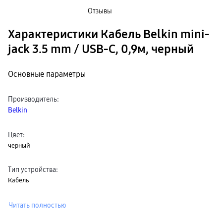
пвз
Отзывы
Мультимедиа
гарантия
Характеристики Кабель Belkin mini-
Наушники
Беспроводные наушники
jack 3.5 mm / USB-C, 0,9м, черный
Проводные наушники
Наушники с шумоподавлением
TWS наушники
доставка
Основные параметры
Акустические системы
пвз
сплит
Производитель
:
Аксессуары
Belkin
Поисковые трекеры
Чехлы
Защитные стекла
Зарядные устройства
Цвет
:
Карты памяти и флэш-накопители
черный
Кабели и переходники
Автомобильные держатели
Внешние аккумуляторы
Тип устройства
:
Стилусы
Кабель
Ремешки для часов
Аксессуары для телевизоров
Аксессуары для проекторов
Читать полностью
Накопители
Клавиатуры для планшетов
Клавиатуры