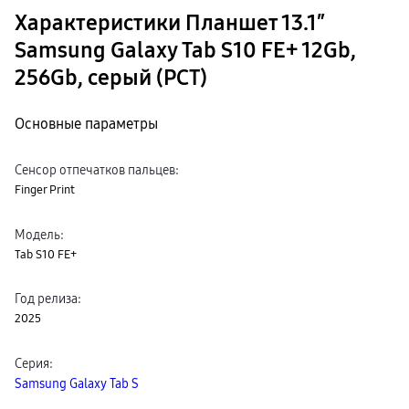
пвз
Характеристики Планшет 13.1″
сплит
Уценка
Samsung Galaxy Tab S10 FE+ 12Gb,
256Gb, серый (РСТ)
Основные параметры
Сенсор отпечатков пальцев
:
Finger Print
Модель
:
Tab S10 FE+
Год релиза
:
2025
Серия
:
Samsung Galaxy Tab S