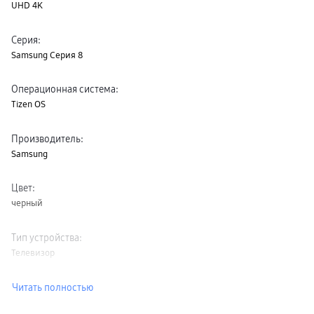
UHD 4K
Клавиатуры
пвз
сплит
Серия
:
Уценка
Samsung Серия 8
Операционная система
:
Tizen OS
Производитель
:
Samsung
Цвет
:
черный
Тип устройства
:
Телевизор
Читать полностью