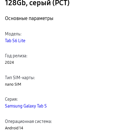
128Gb, серый (РСТ)
Клавиатуры для планшетов
Клавиатуры
пвз
Основные параметры
сплит
Уценка
Модель
:
Tab S6 Lite
Год релиза
:
2024
Тип SIM-карты
:
nano SIM
Серия
:
Samsung Galaxy Tab S
Операционная система
:
Android 14