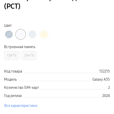
Galaxy Watch Ультра
(РСТ)
Galaxy Watch 9
пвз
Galaxy Watch 8 Класcика
Аксессуары для смарт-часов
Зарядные устройства для смарт-часов
Цвет
Ремешки для часов
сплит
гарантия
доставка
ТВ и Аудио
Встроенная память
Домашние кинотеатры
Телевизоры Samsung Серия 5
128 ГБ
256 ГБ
Телевизоры Samsung Серия 8
Телевизоры Samsung Серия 9
Телевизоры Samsung Серия Q
Телевизоры Samsung Серия The Frame
Код товара
132215
Телевизоры Samsung Серия S (OLED)
Телевизоры Samsung Серия 6
Модель
Galaxy A35
Телевизоры Samsung Серия Микро RGB
Телевизоры Samsung Серия Мини LED
Количество SIM-карт
2
Портативные дисплеи Samsung
гарантия
Год релиза
2024
сплит
доставка
Все характеристики
Аксессуары для тв
Кронштейны
Рамки