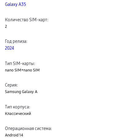
Galaxy A35
пвз
сплит
Уценка
Количество SIM-карт
:
2
Год релиза
:
2024
Тип SIM-карты
:
nano SIM+nano SIM
Серия
:
Samsung Galaxy A
Тип корпуса
:
Классический
Операционная система
:
Android 14