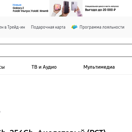
н в Трейд-ин
Подарочная карта
Программа лояльности
сы
ТВ и Аудио
Мультимедиа
)