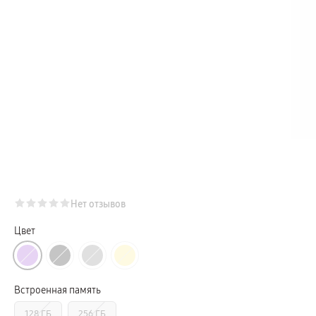
Телевизоры Samsung Серия S (OLED)
Телевизоры Samsung Серия 6
Телевизоры Samsung Серия Микро RGB
Телевизоры Samsung Серия Мини LED
Портативные дисплеи Samsung
гарантия
сплит
доставка
Аксессуары для тв
Кронштейны
Рамки
пвз
Мультимедиа
гарантия
Наушники
Беспроводные наушники
Проводные наушники
Наушники с шумоподавлением
Нет отзывов
TWS наушники
доставка
Акустические системы
Цвет
пвз
сплит
Аксессуары
Поисковые трекеры
Чехлы
Встроенная память
Защитные стекла
Зарядные устройства
128 ГБ
256 ГБ