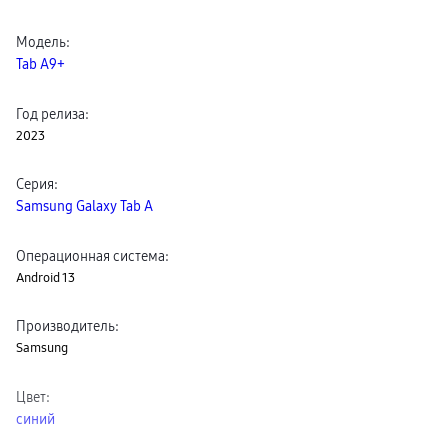
Клавиатуры для планшетов
Клавиатуры
Модель
:
пвз
сплит
Tab A9+
Уценка
Год релиза
:
2023
Серия
:
Samsung Galaxy Tab A
Операционная система
:
Android 13
Производитель
:
Samsung
Цвет
:
синий