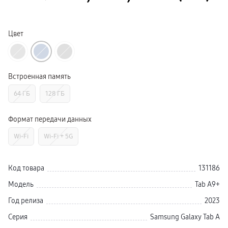
Смарт-часы
Galaxy Watch Ультра 2
Galaxy Watch Ультра
Galaxy Watch 9
Цвет
пвз
Galaxy Watch 8 Класcика
Аксессуары для смарт-часов
Зарядные устройства для смарт-часов
Ремешки для часов
Встроенная память
сплит
гарантия
64 ГБ
128 ГБ
доставка
ТВ и Аудио
Домашние кинотеатры
Формат передачи данных
Телевизоры Samsung Серия 5
Телевизоры Samsung Серия 8
Wi-Fi
Wi-Fi + 5G
Телевизоры Samsung Серия 9
Телевизоры Samsung Серия Q
Телевизоры Samsung Серия The Frame
Телевизоры Samsung Серия S (OLED)
Код товара
131186
Телевизоры Samsung Серия 6
Телевизоры Samsung Серия Микро RGB
Модель
Tab A9+
Телевизоры Samsung Серия Мини LED
Портативные дисплеи Samsung
Год релиза
2023
гарантия
сплит
Серия
Samsung Galaxy Tab A
доставка
Аксессуары для тв