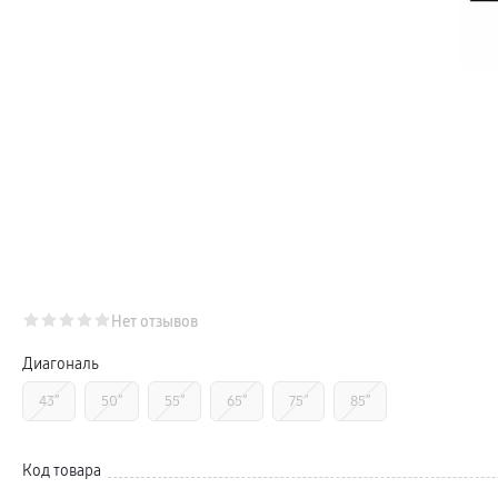
Телевизоры Samsung Серия S (OLED)
Телевизоры Samsung Серия 6
Телевизоры Samsung Серия Микро RGB
Телевизоры Samsung Серия Мини LED
Портативные дисплеи Samsung
гарантия
сплит
доставка
Аксессуары для тв
Кронштейны
Рамки
пвз
Мультимедиа
гарантия
Наушники
Беспроводные наушники
Проводные наушники
Наушники с шумоподавлением
Нет отзывов
TWS наушники
доставка
Акустические системы
Диагональ
пвз
сплит
43″
50″
55″
65″
75″
85″
Аксессуары
Поисковые трекеры
Чехлы
Защитные стекла
Код товара
Зарядные устройства