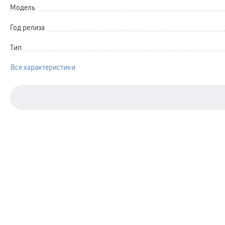
Карты памяти и флэш-накопители
Модель
Кабели и переходники
Автомобильные держатели
Внешние аккумуляторы
Год релиза
Стилусы
Ремешки для часов
Тип
Аксессуары для телевизоров
Аксессуары для проекторов
Накопители
Все характеристики
Клавиатуры для планшетов
Клавиатуры
пвз
сплит
Уценка