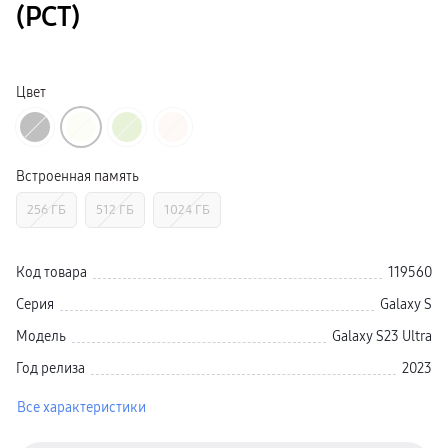
(РСТ)
Смарт-часы
Galaxy Watch Ультра 2
Galaxy Watch Ультра
Galaxy Watch 9
пвз
Цвет
Galaxy Watch 8 Класcика
Аксессуары для смарт-часов
Зарядные устройства для смарт-часов
Ремешки для часов
сплит
гарантия
Встроенная память
доставка
ТВ и Аудио
256 ГБ
512 ГБ
1024 ГБ
Домашние кинотеатры
Телевизоры Samsung Серия 5
Телевизоры Samsung Серия 8
Телевизоры Samsung Серия 9
Код товара
119560
Телевизоры Samsung Серия Q
Телевизоры Samsung Серия The Frame
Серия
Galaxy S
Телевизоры Samsung Серия S (OLED)
Телевизоры Samsung Серия 6
Модель
Galaxy S23 Ultra
Телевизоры Samsung Серия Микро RGB
Телевизоры Samsung Серия Мини LED
Год релиза
2023
Портативные дисплеи Samsung
гарантия
Все характеристики
сплит
доставка
Аксессуары для тв