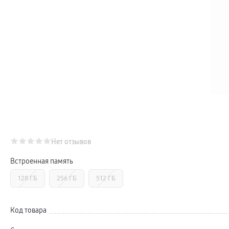
Телевизоры Samsung Серия S (OLED)
Телевизоры Samsung Серия 6
Телевизоры Samsung Серия Микро RGB
Телевизоры Samsung Серия Мини LED
Портативные дисплеи Samsung
гарантия
сплит
доставка
Аксессуары для тв
Кронштейны
Рамки
пвз
Мультимедиа
гарантия
Наушники
Беспроводные наушники
Проводные наушники
Наушники с шумоподавлением
Нет отзывов
TWS наушники
доставка
Встроенная память
Акустические системы
пвз
128 ГБ
256 ГБ
512 ГБ
сплит
Аксессуары
Поисковые трекеры
Чехлы
Код товара
Защитные стекла
Зарядные устройства