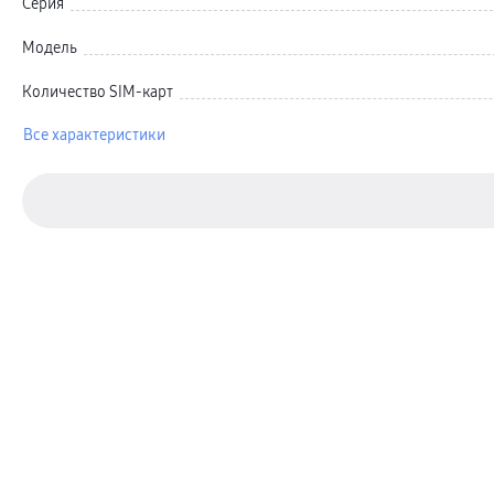
Серия
Карты памяти и флэш-накопители
Кабели и переходники
Автомобильные держатели
Модель
Внешние аккумуляторы
Стилусы
Количество SIM-карт
Ремешки для часов
Аксессуары для телевизоров
Аксессуары для проекторов
Все характеристики
Накопители
Клавиатуры для планшетов
Клавиатуры
пвз
сплит
Уценка