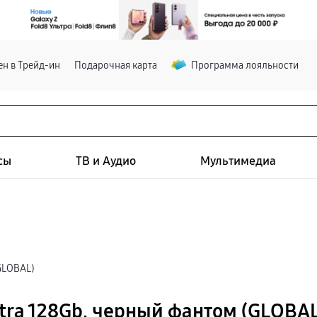
н в Трейд-ин
Подарочная карта
Программа лояльности
сы
ТВ и Аудио
Мультимедиа
GLOBAL)
tra 128Gb, черный фантом (GLOBAL