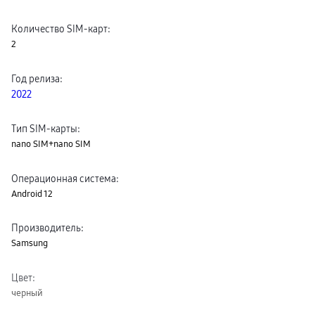
Клавиатуры для планшетов
Клавиатуры
Количество SIM-карт
:
пвз
2
сплит
Уценка
Год релиза
:
2022
Тип SIM-карты
:
nano SIM+nano SIM
Операционная система
:
Android 12
Производитель
:
Samsung
Цвет
:
черный