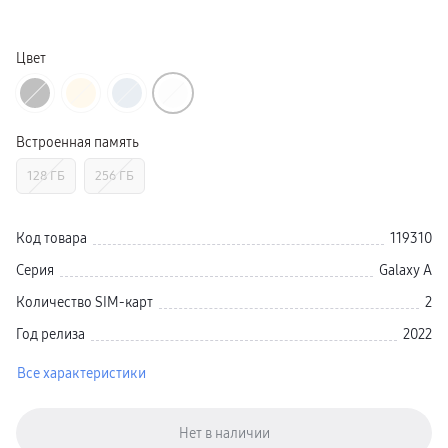
Galaxy Watch Ультра
Galaxy Watch 9
пвз
Цвет
Galaxy Watch 8 Класcика
Аксессуары для смарт-часов
Зарядные устройства для смарт-часов
Ремешки для часов
сплит
Встроенная память
гарантия
доставка
ТВ и Аудио
128 ГБ
256 ГБ
Домашние кинотеатры
Телевизоры Samsung Серия 5
Телевизоры Samsung Серия 8
Код товара
119310
Телевизоры Samsung Серия 9
Телевизоры Samsung Серия Q
Серия
Galaxy A
Телевизоры Samsung Серия The Frame
Телевизоры Samsung Серия S (OLED)
Количество SIM-карт
2
Телевизоры Samsung Серия 6
Телевизоры Samsung Серия Микро RGB
Год релиза
2022
Телевизоры Samsung Серия Мини LED
Портативные дисплеи Samsung
гарантия
Все характеристики
сплит
доставка
Аксессуары для тв
Кронштейны
Рамки