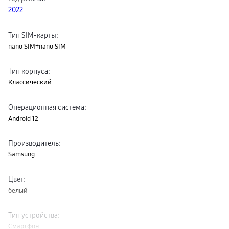
пвз
2022
сплит
Уценка
Тип SIM-карты
:
nano SIM+nano SIM
Тип корпуса
:
Классический
Операционная система
:
Android 12
Производитель
:
Samsung
Цвет
:
белый
Тип устройства
:
Смартфон