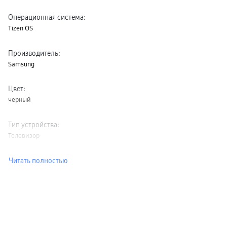
пвз
сплит
Операционная система
:
Уценка
Tizen OS
Производитель
:
Samsung
Цвет
:
черный
Тип устройства
:
Телевизор
Читать полностью