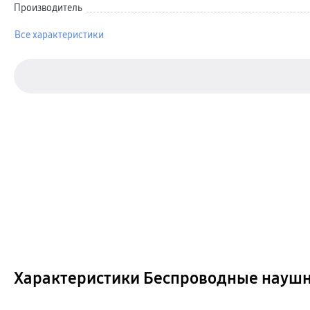
Автомобильные держатели
Производитель
Внешние аккумуляторы
Стилусы
Все характеристики
Ремешки для часов
Аксессуары для телевизоров
Аксессуары для проекторов
Накопители
Клавиатуры для планшетов
Клавиатуры
пвз
сплит
Уценка
Характеристики Беспроводные наушни