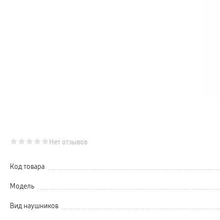
Телевизоры Samsung Серия Микро RGB
Телевизоры Samsung Серия Мини LED
Портативные дисплеи Samsung
гарантия
сплит
доставка
Аксессуары для тв
Кронштейны
Рамки
пвз
Мультимедиа
гарантия
Наушники
Беспроводные наушники
Проводные наушники
Наушники с шумоподавлением
TWS наушники
доставка
Нет отзывов
Акустические системы
пвз
сплит
Код товара
Аксессуары
Поисковые трекеры
Чехлы
Модель
Защитные стекла
Зарядные устройства
Вид наушников
Карты памяти и флэш-накопители
Кабели и переходники