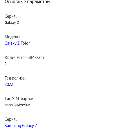
Основные параметры
Клавиатуры для планшетов
Клавиатуры
пвз
Серия
:
сплит
Galaxy Z
Уценка
Модель
:
Galaxy Z Fold4
Количество SIM-карт
:
2
Год релиза
:
2022
Тип SIM-карты
:
nano SIM+eSIM
Серия
:
Samsung Galaxy Z