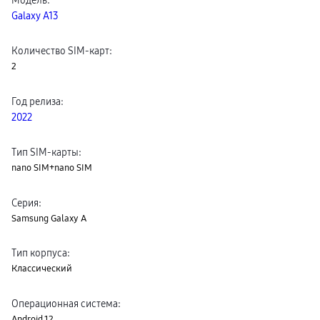
пвз
Galaxy A13
сплит
Уценка
Количество SIM-карт
:
2
Год релиза
:
2022
Тип SIM-карты
:
nano SIM+nano SIM
Серия
:
Samsung Galaxy A
Тип корпуса
:
Классический
Операционная система
:
Android 12