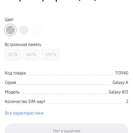
Galaxy Watch Ультра
Galaxy Watch 9
пвз
Galaxy Watch 8 Класcика
Цвет
Аксессуары для смарт-часов
Зарядные устройства для смарт-часов
Ремешки для часов
сплит
гарантия
Встроенная память
доставка
ТВ и Аудио
32 ГБ
64 ГБ
128 ГБ
Домашние кинотеатры
Телевизоры Samsung Серия 5
Телевизоры Samsung Серия 8
Телевизоры Samsung Серия 9
Код товара
113940
Телевизоры Samsung Серия Q
Телевизоры Samsung Серия The Frame
Серия
Galaxy A
Телевизоры Samsung Серия S (OLED)
Телевизоры Samsung Серия 6
Модель
Galaxy A13
Телевизоры Samsung Серия Микро RGB
Телевизоры Samsung Серия Мини LED
Количество SIM-карт
2
Портативные дисплеи Samsung
гарантия
Все характеристики
сплит
доставка
Аксессуары для тв
Кронштейны
Рамки