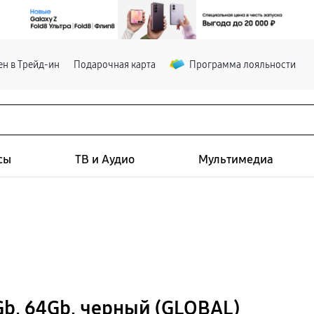
н в Трейд-ин
Подарочная карта
Программа лояльности
сы
ТВ и Аудио
Мультимедиа
b, 64Gb, черный (GLOBAL)