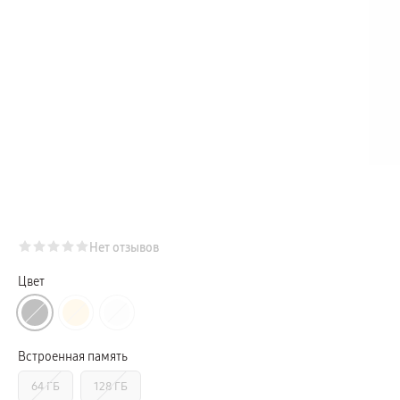
Телевизоры Samsung Серия Микро RGB
Телевизоры Samsung Серия Мини LED
Портативные дисплеи Samsung
гарантия
сплит
доставка
Аксессуары для тв
Кронштейны
Рамки
пвз
Мультимедиа
гарантия
Наушники
Беспроводные наушники
Проводные наушники
Наушники с шумоподавлением
TWS наушники
доставка
Нет отзывов
Акустические системы
пвз
Цвет
сплит
Аксессуары
Поисковые трекеры
Чехлы
Защитные стекла
Встроенная память
Зарядные устройства
Карты памяти и флэш-накопители
64 ГБ
128 ГБ
Кабели и переходники