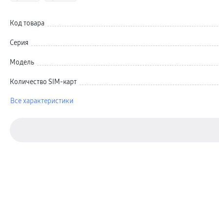
Автомобильные держатели
Внешние аккумуляторы
Стилусы
Код товара
Ремешки для часов
Аксессуары для телевизоров
Аксессуары для проекторов
Серия
Накопители
Клавиатуры для планшетов
Модель
Клавиатуры
пвз
сплит
Количество SIM-карт
Уценка
Все характеристики