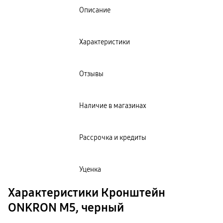
Клавиатуры для планшетов
Описание
Клавиатуры
пвз
сплит
Уценка
Характеристики
Отзывы
Наличие в магазинах
Рассрочка и кредиты
Уценка
Характеристики Кронштейн
ONKRON M5, черный