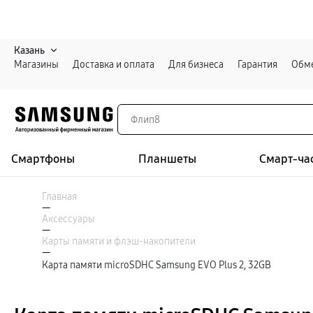
Казань
Магазины
Доставка и оплата
Для бизнеса
Гарантия
Обме
Смартфоны
Планшеты
Смарт-ча
Каталог
Смартфоны
Главная
Galaxy S
—
Galaxy S26 Ультра
Аксессуары
Galaxy S26+
Войти или зарегистрироваться
—
Galaxy S26
Карты памяти и флэш-накопители
Galaxy S25
—
Специальная версия Galaxy S25 FE
Карта памяти microSDHC Samsung EVO Plus 2, 32GB
Казань
Galaxy Z
Galaxy Z Fold8 Ультра
Galaxy Z Fold8
Galaxy Z Флип8