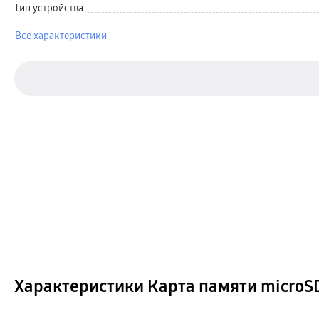
Карты памяти и флэш-накопители
Тип устройства
Кабели и переходники
Автомобильные держатели
Все характеристики
Внешние аккумуляторы
Стилусы
Ремешки для часов
Аксессуары для телевизоров
Аксессуары для проекторов
Накопители
Клавиатуры для планшетов
Клавиатуры
пвз
сплит
Уценка
Характеристики Карта памяти microS