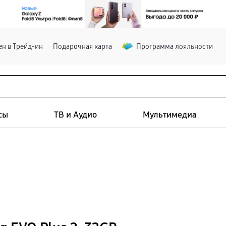
н в Трейд-ин
Подарочная карта
Программа лояльности
сы
ТВ и Аудио
Мультимедиа