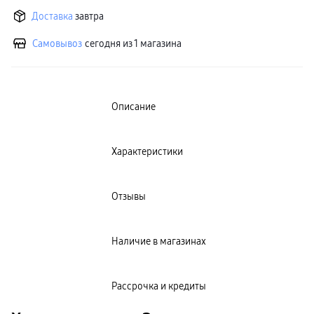
Клавиатуры для планшетов
Доставка
завтра
Клавиатуры
пвз
Самовывоз
сегодня из 1 магазина
сплит
Уценка
Описание
Характеристики
Отзывы
Наличие в магазинах
Рассрочка и кредиты