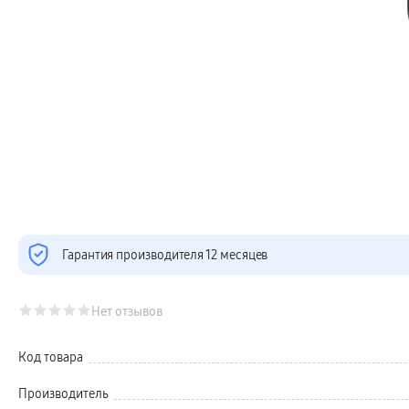
Телевизоры Samsung Серия Микро RGB
Телевизоры Samsung Серия Мини LED
Портативные дисплеи Samsung
гарантия
сплит
доставка
Аксессуары для тв
Кронштейны
Рамки
пвз
Мультимедиа
гарантия
Наушники
Беспроводные наушники
Проводные наушники
Наушники с шумоподавлением
TWS наушники
доставка
Гарантия производителя 12 месяцев
Акустические системы
пвз
сплит
Аксессуары
Нет отзывов
Поисковые трекеры
Чехлы
Защитные стекла
Код товара
Зарядные устройства
Карты памяти и флэш-накопители
Производитель
Кабели и переходники