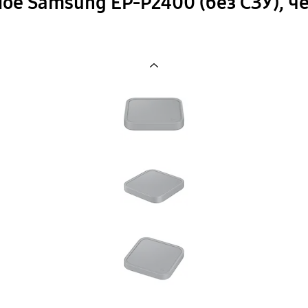
ое Samsung EP-P2400 (без СЗУ), 