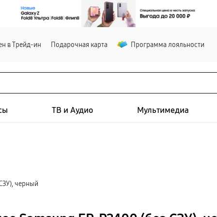
н в Трейд-ин
Подарочная карта
Программа лояльности
сы
ТВ и Аудио
Мультимедиа
СЗУ), черный