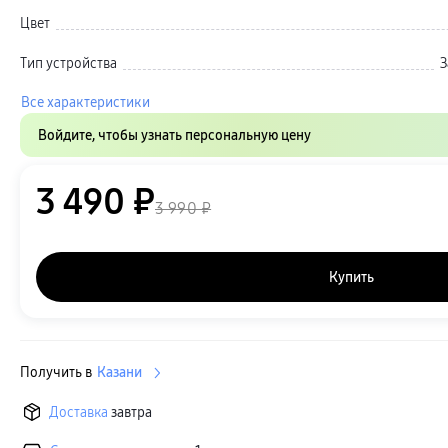
Автомобильные держатели
Внешние аккумуляторы
Цвет
Стилусы
Ремешки для часов
Тип устройства
З
Аксессуары для телевизоров
Аксессуары для проекторов
Накопители
Все характеристики
Клавиатуры для планшетов
Клавиатуры
Войдите, чтобы узнать персональную цену
пвз
сплит
Уценка
3 490 ₽
3 990 ₽
Купить
Получить в
Казани
Доставка
завтра