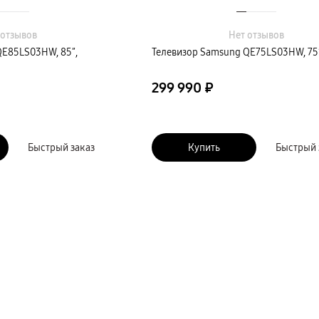
 отзывов
Нет отзывов
QE85LS03HW, 85″,
Телевизор Samsung QE75LS03HW, 75″
299 990 ₽
Быстрый заказ
Купить
Быстрый 