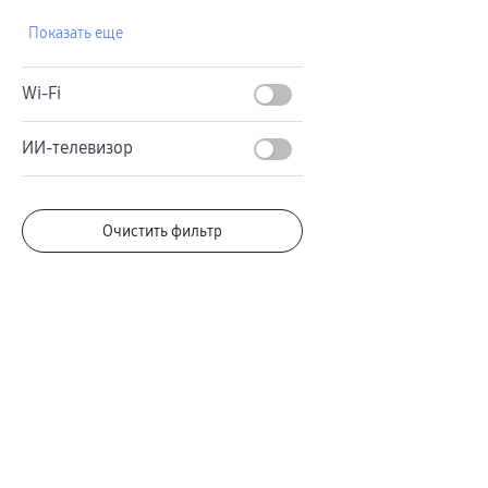
Автомобильные держатели
Внешние аккумуляторы
Показать еще
Стилусы
Ремешки для часов
Аксессуары для телевизоров
Аксессуары для проекторов
Wi-Fi
Накопители
Клавиатуры для планшетов
Клавиатуры
ИИ-телевизор
пвз
сплит
Уценка
Очистить фильтр