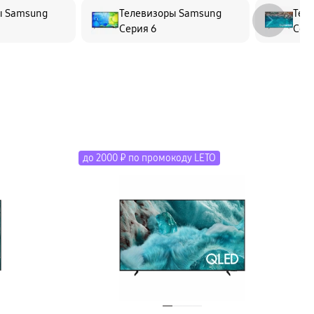
ы Samsung
Телевизоры Samsung
Тел
Серия 6
Сер
до 2000 ₽ по промокоду LETO