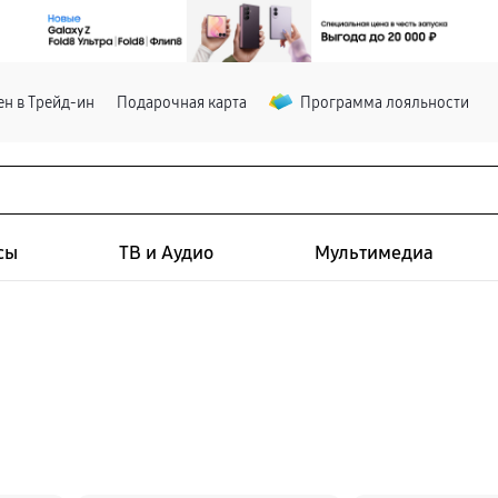
н в Трейд-ин
Подарочная карта
Программа лояльности
сы
ТВ и Аудио
Мультимедиа