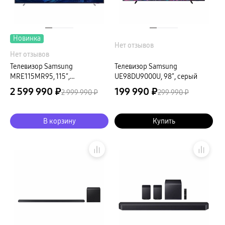
Новинка
Нет отзывов
Нет отзывов
Телевизор Samsung
Телевизор Samsung
MRE115MR95, 115″,
UE98DU9000U, 98″, серый
серебристый
2 599 990 ₽
199 990 ₽
2 999 990 ₽
299 990 ₽
В корзину
Купить