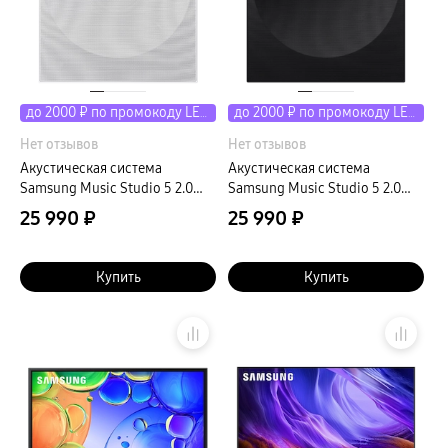
до 2000 ₽ по промокоду LETO
до 2000 ₽ по промокоду LETO
Нет отзывов
Нет отзывов
Акустическая система
Акустическая система
Samsung Music Studio 5 2.0
Samsung Music Studio 5 2.0
70Вт белый
70Вт черный
25 990 ₽
25 990 ₽
Купить
Купить