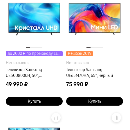
пвз
сплит
Уценка
Кешбэк 20%
до 2000 ₽ по промокоду LETO
Нет отзывов
Нет отзывов
Телевизор Samsung
Телевизор Samsung
UE50U8000H, 50″,
UE65M70HA, 65″, черный
черный+серый
49 990 ₽
75 990 ₽
Купить
Купить