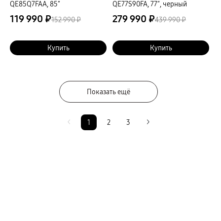
QE85Q7FAA, 85″
QE77S90FA, 77″, черный
119 990 ₽
279 990 ₽
152 990 ₽
439 990 ₽
Купить
Купить
Показать ещё
1
2
3