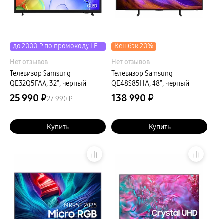
Кешбэк 20%
до 2000 ₽ по промокоду LETO
Нет отзывов
Нет отзывов
Телевизор Samsung
Телевизор Samsung
QE32Q5FAA, 32″, черный
QE48S85HA, 48″, черный
25 990 ₽
138 990 ₽
27 990 ₽
Купить
Купить