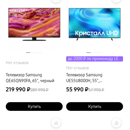
пвз
Мультимедиа
гарантия
Наушники
Беспроводные наушники
Проводные наушники
Наушники с шумоподавлением
TWS наушники
доставка
Акустические системы
пвз
сплит
до 2000 ₽ по промокоду LETO
Аксессуары
Нет отзывов
Поисковые трекеры
Нет отзывов
Чехлы
Защитные стекла
Телевизор Samsung
Телевизор Samsung
Зарядные устройства
QE65QN90FA, 65″, черный
UE55U8000H, 55″,
Карты памяти и флэш-накопители
черный+серый
Кабели и переходники
219 990 ₽
55 990 ₽
289 990 ₽
57 990 ₽
Автомобильные держатели
Внешние аккумуляторы
Стилусы
Купить
Ремешки для часов
Купить
Аксессуары для телевизоров
Аксессуары для проекторов
Накопители
Клавиатуры для планшетов
Клавиатуры